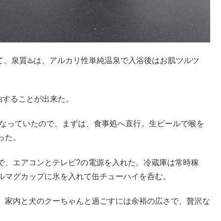
て、泉質♨️は、アルカリ性単純温泉で入浴後はお肌ツルツ
泊することが出来た。
となっていたので、まずは、食事処へ直行。生ビールで喉を
った。
で、エアコンとテレビ?の電源を入れた。冷蔵庫は常時稼
ルマグカップに氷を入れて缶チューハイを呑む。
い。家内と犬のクーちゃんと過ごすには余裕の広さで、贅沢な