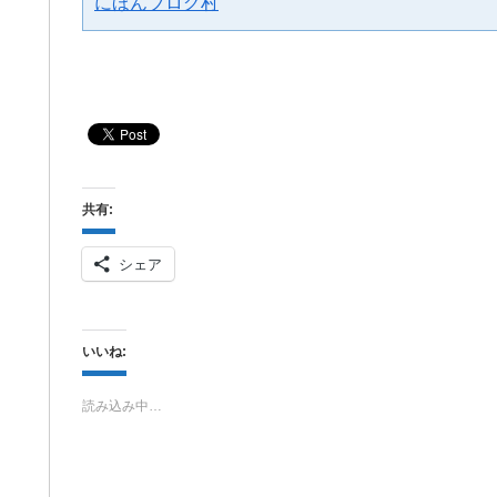
にほんブログ村
共有:
シェア
いいね:
読み込み中…