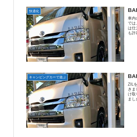
B
快適化
車内
では
は仕
も許
B
キャンピングカーで遊ぶ
ZI
きま
け取
ました