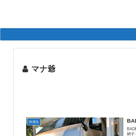
マナ爺
B
快適化
BA
納す