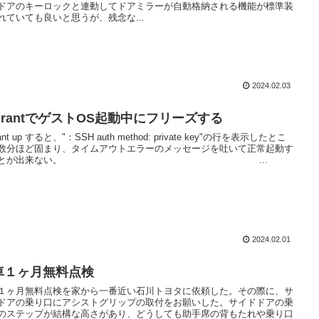
ドアのキーロックと連動してドアミラーが自動格納される機能が標準装
れていても良いと思うが、残念な...
2024.02.03
agrantでゲストOS起動中にフリーズする
rant up すると、"：SSH auth method: private key"の行を表示したとこ
数分ほど固まり、タイムアウトエラーのメッセージを吐いて正常起動す
ることが出来ない。 ...
2024.02.01
車１ヶ月無料点検
１ヶ月無料点検を家から一番近い石川トヨタに依頼した。その際に、サ
ドアの乗り口にアシストグリップの取付をお願いした。サイドドアの乗
のステップが結構な高さがあり、どうしても助手席の背もたれや乗り口