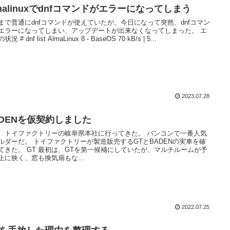
malinuxでdnfコマンドがエラーになってしまう
まで普通にdnfコマンドが使えていたが、今日になって突然、dnfコマン
エラーになってしまい、アップデートが出来なくなってしまった。 エ
況 # dnf list AlmaLinux 8 - BaseOS 70 kB/s | 5...
2023.07.28
ADENを仮契約しました
、トイファクトリーの岐阜県本社に行ってきた。 バンコンで一番人気
ルダーだ。 トイファクトリーが製造販売するGTとBADENの実車を確
てきた。 GT 最初は、GTを第一候補にしていたが、マルチルームが予
上に狭く、窓も換気扇もな...
2022.07.25