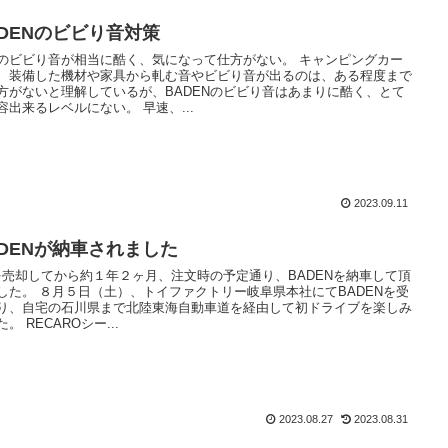
ADENのビビり音対策
のビビり音が相当に酷く、気になって仕方がない。 キャンピングカー
、装備した機材や家具から軋む音やビビり音が出るのは、ある程度まで
方がないと理解しているが、BADENのビビり音はあまりに酷く、とて
容出来るレベルにない。 早速、...
2023.09.11
ADENが納車されました
Lを売却してから約１年２ヶ月、注文時の予定通り、BADENを納車して頂
した。 ８月５日（土）、トイファクトリー岐阜県本社にてBADENを受
り、自宅の石川県まで北陸東海自動車道を経由して初ドライブを楽しみ
。 RECAROシー...
2023.08.27
2023.08.31