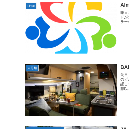
Al
Linux
昨日
ドが
ラーの状
B
未分類
先日
のビ
認し
想以