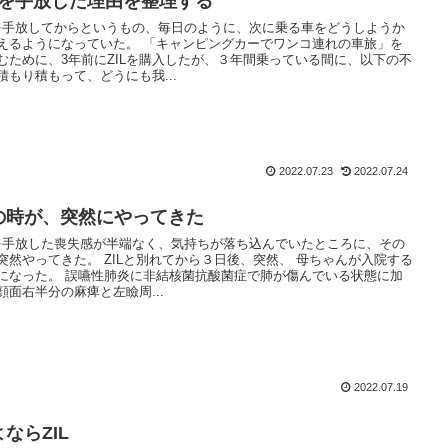
ILを手放した理由を整理する
Lを手放してからというもの、毎日のように、次に乗る車をどうしようか
えるようになっていた。 「キャンピングカーでワンコ連れの車旅」を
むために、3年前にZILを購入したが、３年間乗っている間に、以下の不
積もり積もって、どうにも我...
2022.07.23
2022.07.24
の時が、突然にやってきた
Lを手放した喪失感が半端なく、気持ちが落ち込んでいたところに、その
突然やってきた。 ZILと別れてから３日後、突然、 母ちゃんが入院する
になった。 誤嚥性肺炎に非結核菌抗酸菌症で肺が傷んでいる状態に加
顔面右半分の麻痺と左瞼周...
2022.07.19
ならZIL