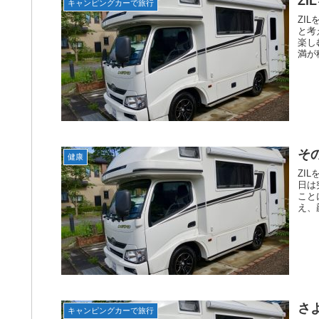
Z
キャンピングカーで旅行
ZI
と考
楽し
満が
そ
健康
ZI
日は
こと
え、
さよ
キャンピングカーで旅行