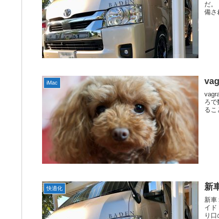
だ。
備さ
v
iMac
vag
ろで
新
快適化
新車
イド
り口