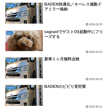
BADEN快適化／キーレス連動ド
快適化
アミラー格納
2024.02.03
vagrantでゲストOS起動中にフリ
iMac
ーズする
2024.02.01
新車１ヶ月無料点検
快適化
2023.09.19
BADENのビビり音対策
快適化
2023.09.11