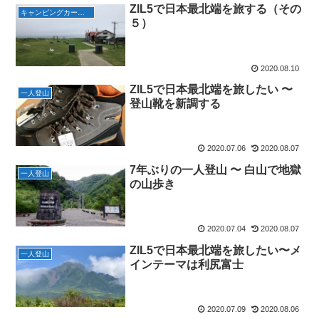
ZIL5で日本最北端を旅する（その
キャンピングカーで旅行
５）
2020.08.10
ZIL5で日本最北端を旅したい 〜
一人登山
登山靴を新調する
2020.07.06
2020.08.07
7年ぶりの一人登山 〜 白山で地獄
一人登山
の山歩き
2020.07.04
2020.08.07
ZIL5で日本最北端を旅したい〜メ
一人登山
インテーマは利尻富士
2020.07.09
2020.08.06