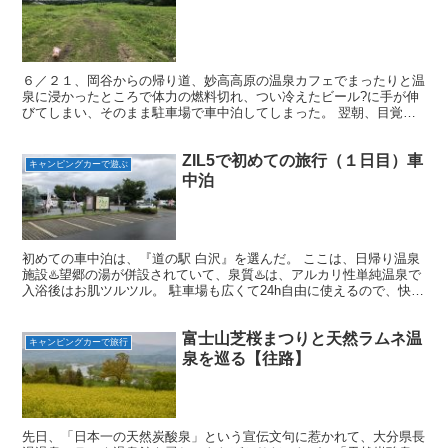
６／２１、岡谷からの帰り道、妙高高原の温泉カフェでまったりと温
泉に浸かったところで体力の燃料切れ、つい冷えたビール?に手が伸
びてしまい、そのまま駐車場で車中泊してしまった。 翌朝、目覚め
のコーヒーを飲むために見晴らしの良い池の平温泉スキー場...
ZIL5で初めての旅行（１日目）車
キャンピングカーで遊ぶ
中泊
初めての車中泊は、『道の駅 白沢』を選んだ。 ここは、日帰り温泉
施設♨️望郷の湯が併設されていて、泉質♨️は、アルカリ性単純温泉で
入浴後はお肌ツルツル。 駐車場も広くて24h自由に使えるので、快適
に車中泊することが出来た。 営業時間は、食事...
富士山芝桜まつりと天然ラムネ温
キャンピングカーで旅行
泉を巡る【往路】
先日、「日本一の天然炭酸泉」という宣伝文句に惹かれて、大分県長