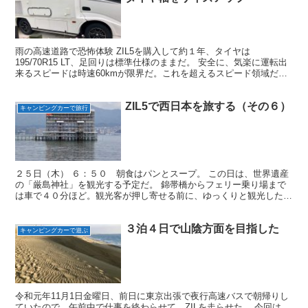
雨の高速道路で恐怖体験 ZIL5を購入して約１年、タイヤは
195/70R15 LT、足回りは標準仕様のままだ。 安全に、気楽に運転出
来るスピードは時速60kmが限界だ。これを超えるスピード領域だと
ハンドル操作に神経を尖らせる必要があり、時速...
ZIL5で西日本を旅する（その６）
キャンピングカーで旅行
２５日（木） ６：５０ 朝食はパンとスープ。 この日は、世界遺産
の「厳島神社」を観光する予定だ。 錦帯橋からフェリー乗り場まで
は車で４０分ほど。観光客が押し寄せる前に、ゆっくりと観光したか
ったが、少し出遅れてしまった。 ８：４０ フェリー乗...
３泊４日で山陰方面を目指した
キャンピングカーで遊ぶ
令和元年11月1日金曜日、前日に東京出張で夜行高速バスで朝帰りし
ていたので、午前中で仕事を終わらせて、ZILを走らせた。 今回は、