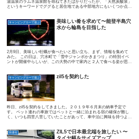
湯温泉のラムネ温泉館を尋ねてきたばかりだったが、「天然炭酸泉」
というキーワードでググると居住地である中部地方にもいくつか点在
していることを知り、どうしても泉質を確かめてみたくなっ...
美味しい肴を求めて〜能登半島穴
キャンピングカーで遊ぶ
水から輪島を目指した
2月9日、美味しい牡蠣が食べたいと思い立ち、まず、情報を集めて
みた。 この日は、穴水町で「雪中ジャンボかきまつり」の特別イベ
ントが開催中らしいが、この大勢の中で家内と２人で食べる姿が思い
浮かばない。 統一メニュー・統一料金３,８００円で焼き...
zil5を契約した
キャンピングカーで遊ぶ
昨日、zil5を契約をしてきました。２０１９年６月末の納車予定で
す。 ペット連れの車旅ではペットと一緒に泊まれる宿の確保が難し
く、いつも四苦八苦していたことがあって、車中泊に興味を持つよう
になった。最初は、今乗っているアウトバックで車中泊す...
ZIL5で日本最北端を旅したい 〜
快適化
タイヤ幅をサイズアップ