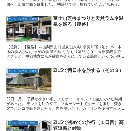
西へ、山陰方面を目指した。 朝帰りで少し疲れていたこともあり、
初日の運転は家内に任せた。 特に目的地を決めてい...
富士山芝桜まつりと天然ラムネ温
キャンピングカーで旅行
泉を巡る【復路】
【往路】 【復路】 ♨️山梨県山口温泉 道の駅 奈良井宿（泊） ♨️二本
木の湯 ♨️ひめしゃがの湯 道の駅 ななもり清見（泊） 天然炭酸泉で
ググると、中部地方にも炭酸泉を売りにしている温泉がいくつか見つ
かる。その中から、期待が出来そうな温泉...
ZIL5で西日本を旅する（その３）
キャンピングカーで旅行
22日（月） 子供が小さい頃、よくオートキャンプで遊んでいた時期
があった。 テントを組み立て、ブルーシートでターブを張り、焚き
火でハンゴウ飯を炊いたり、肉を焼いたり、ガソリンを使用するラン
タンやストーブといった道具を使うことを楽しんでいた。...
ZIL5で初めての旅行（１日目）高
キャンピングカーで遊ぶ
速道路と峠道