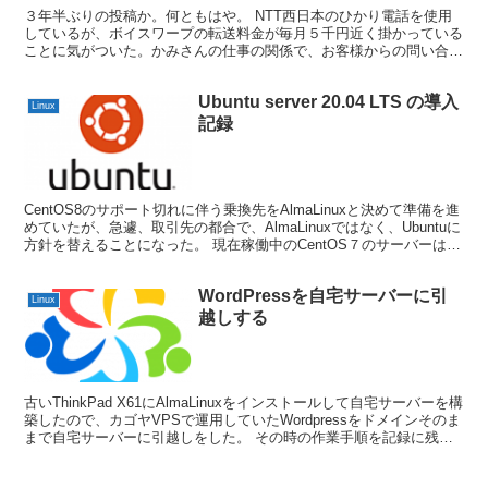
３年半ぶりの投稿か。何ともはや。 NTT西日本のひかり電話を使用
しているが、ボイスワープの転送料金が毎月５千円近く掛かっている
ことに気がついた。かみさんの仕事の関係で、お客様からの問い合わ
せ専用の電話番号を契約していたが、これを自分の携帯電...
Ubuntu server 20.04 LTS の導入
Linux
記録
CentOS8のサポート切れに伴う乗換先をAlmaLinuxと決めて準備を進
めていたが、急遽、取引先の都合で、AlmaLinuxではなく、Ubuntuに
方針を替えることになった。 現在稼働中のCentOS７のサーバーは、
サーポートが切れるま...
WordPressを自宅サーバーに引
Linux
越しする
古いThinkPad X61にAlmaLinuxをインストールして自宅サーバーを構
築したので、カゴヤVPSで運用していたWordpressをドメインそのま
まで自宅サーバーに引越しをした。 その時の作業手順を記録に残し
ます。 自宅サーバーにL...