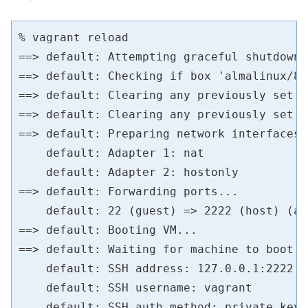
% vagrant reload

==> default: Attempting graceful shutdown 
==> default: Checking if box 'almalinux/8'
==> default: Clearing any previously set f
==> default: Clearing any previously set n
==> default: Preparing network interfaces 
    default: Adapter 1: nat

    default: Adapter 2: hostonly

==> default: Forwarding ports...

    default: 22 (guest) => 2222 (host) (ad
==> default: Booting VM...

==> default: Waiting for machine to boot. 
    default: SSH address: 127.0.0.1:2222

    default: SSH username: vagrant

    default: SSH auth method: private key
