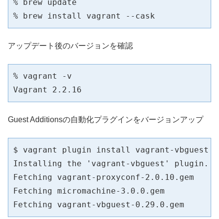
% brew update 

% brew install vagrant --cask
アップデート後のバージョンを確認
% vagrant -v

Vagrant 2.2.16
Guest Additionsの自動化プラグインをバージョンアップ
$ vagrant plugin install vagrant-vbguest

Installing the 'vagrant-vbguest' plugin. T
Fetching vagrant-proxyconf-2.0.10.gem

Fetching micromachine-3.0.0.gem

Fetching vagrant-vbguest-0.29.0.gem