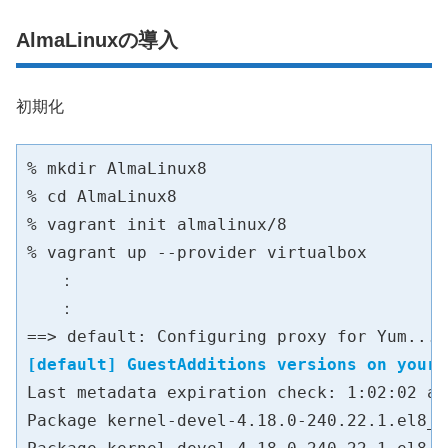
AlmaLinuxの導入
初期化
% mkdir AlmaLinux8

% cd AlmaLinux8

% vagrant init almalinux/8

% vagrant up --provider virtualbox

　　：

　　：

[default] GuestAdditions versions on your 
Last metadata expiration check: 1:02:02 ag
Package kernel-devel-4.18.0-240.22.1.el8_3