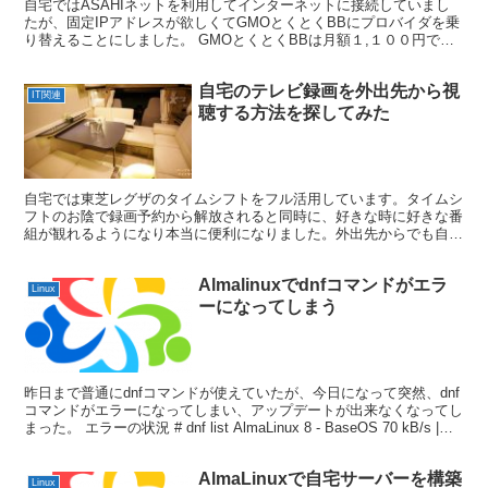
自宅ではASAHIネットを利用してインターネットに接続していまし
たが、固定IPアドレスが欲しくてGMOとくとくBBにプロバイダを乗
り替えることにしました。 GMOとくとくBBは月額１,１００円で固
定IPアドレスを一つ利用することが出来ます。...
自宅のテレビ録画を外出先から視
IT関連
聴する方法を探してみた
自宅では東芝レグザのタイムシフトをフル活用しています。タイムシ
フトのお陰で録画予約から解放されると同時に、好きな時に好きな番
組が観れるようになり本当に便利になりました。外出先からでも自宅
の録画番組を観たいのでその方法を探してみたところ、東芝...
Almalinuxでdnfコマンドがエラ
Linux
ーになってしまう
昨日まで普通にdnfコマンドが使えていたが、今日になって突然、dnf
コマンドがエラーになってしまい、アップデートが出来なくなってし
まった。 エラーの状況 # dnf list AlmaLinux 8 - BaseOS 70 kB/s |
5...
AlmaLinuxで自宅サーバーを構築
Linux