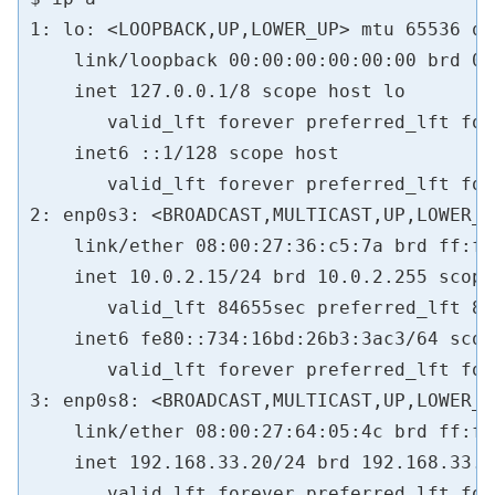
1: lo: <LOOPBACK,UP,LOWER_UP> mtu 65536 qd
    link/loopback 00:00:00:00:00:00 brd 00
    inet 127.0.0.1/8 scope host lo

       valid_lft forever preferred_lft fore
    inet6 ::1/128 scope host 

       valid_lft forever preferred_lft fore
2: enp0s3: <BROADCAST,MULTICAST,UP,LOWER_U
    link/ether 08:00:27:36:c5:7a brd ff:ff
    inet 10.0.2.15/24 brd 10.0.2.255 scope
       valid_lft 84655sec preferred_lft 84
    inet6 fe80::734:16bd:26b3:3ac3/64 scop
       valid_lft forever preferred_lft fore
3: enp0s8: <BROADCAST,MULTICAST,UP,LOWER_U
    link/ether 08:00:27:64:05:4c brd ff:ff
    inet 192.168.33.20/24 brd 192.168.33.2
       valid_lft forever preferred_lft fore