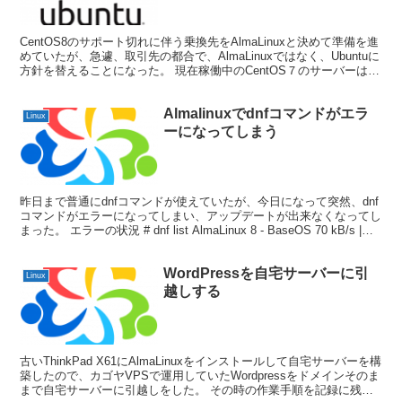
CentOS8のサポート切れに伴う乗換先をAlmaLinuxと決めて準備を進
めていたが、急遽、取引先の都合で、AlmaLinuxではなく、Ubuntuに
方針を替えることになった。 現在稼働中のCentOS７のサーバーは、
サーポートが切れるま...
Almalinuxでdnfコマンドがエラ
Linux
ーになってしまう
昨日まで普通にdnfコマンドが使えていたが、今日になって突然、dnf
コマンドがエラーになってしまい、アップデートが出来なくなってし
まった。 エラーの状況 # dnf list AlmaLinux 8 - BaseOS 70 kB/s |
5...
WordPressを自宅サーバーに引
Linux
越しする
古いThinkPad X61にAlmaLinuxをインストールして自宅サーバーを構
築したので、カゴヤVPSで運用していたWordpressをドメインそのま
まで自宅サーバーに引越しをした。 その時の作業手順を記録に残し