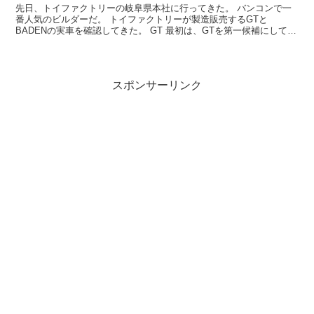
先日、トイファクトリーの岐阜県本社に行ってきた。 バンコンで一
番人気のビルダーだ。 トイファクトリーが製造販売するGTと
BADENの実車を確認してきた。 GT 最初は、GTを第一候補にしてい
たが、マルチルームが予想以上に狭く、窓も換気扇もな...
スポンサーリンク