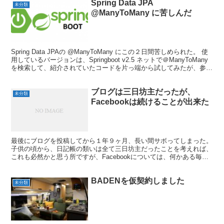
Spring Data JPA
未分類
@ManyToMany に苦しんだ
Spring Data JPAの @ManyToMany にこの２日間苦しめられた。 使
用しているバージョンは、Springboot v2.5 ネットで＠ManyToMany
を検索して、紹介されていたコードを片っ端から試してみたが、参考
にし...
ブログは三日坊主だったが、
未分類
Facebookは続けることが出来た
最後にブログを投稿してから１年９ヶ月、長い間サボってしまった。
子供の頃から、日記帳の類いは全て三日坊主だったことを考えれば、
これも必然かと思う所ですが、Facebookについては、何かある毎
に、写真に一言を付け加えて投稿するスタイル、い...
BADENを仮契約しました
未分類