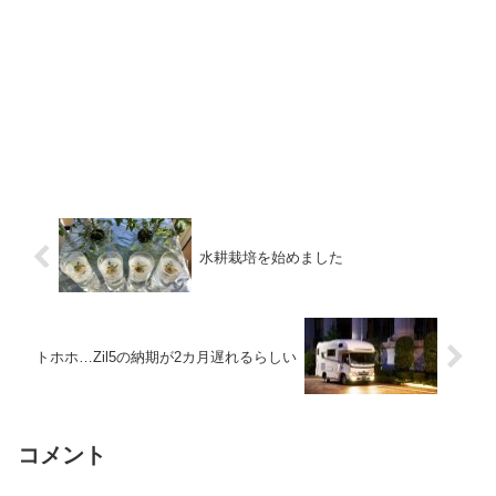
水耕栽培を始めました
トホホ…Zil5の納期が2カ月遅れるらしい
コメント