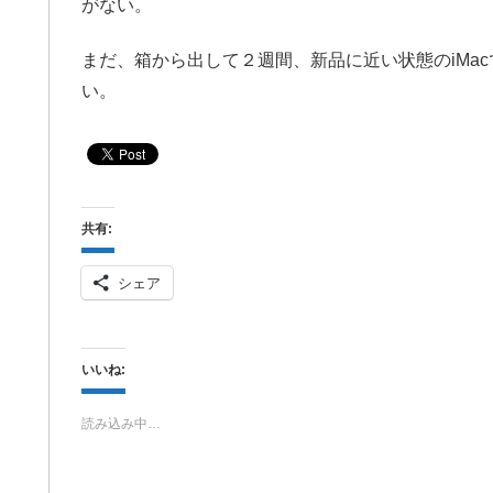
がない。
まだ、箱から出して２週間、新品に近い状態のiMa
い。
共有:
シェア
いいね:
読み込み中…