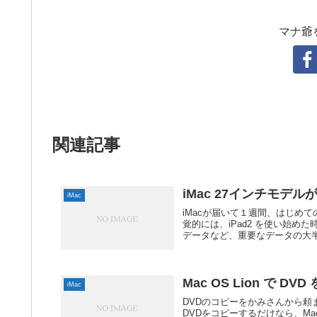
マナ爺
関連記事
iMac 27インチモデ
iMac
iMacが届いて１週間、はじめて
覚的には、iPad2 を使い始
データなど、重要なデータの大半は
Mac OS Lion で D
iMac
DVDのコピーをかみさんから頼ま
DVDをコピーするだけなら、M