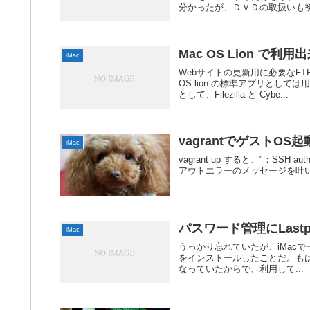
分かったが、ＤＶＤの取扱いも初め
Mac OS Lion で
iMac
Webサイトの更新用に必要なF
OS lion の標準アプリと
として、Filezilla と Cybe...
vagrantでゲストO
iMac
vagrant up すると、"：SSH 
アウトエラーのメッセージを吐
.
パスワード管理にLast
iMac
うっかり忘れていたが、iMacで一
をインストールしたことだ。もはや
なっていたからで、利用して...