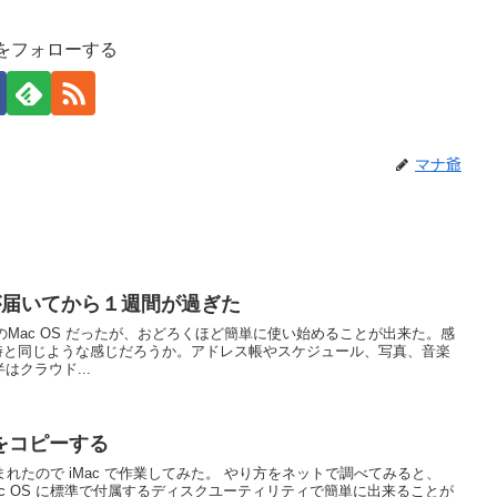
をフォローする
マナ爺
ルが届いてから１週間が過ぎた
のMac OS だったが、おどろくほど簡単に使い始めることが出来た。感
めた時と同じような感じだろうか。アドレス帳やスケジュール、写真、音楽
クラウド...
VD をコピーする
れたので iMac で作業してみた。 やり方をネットで調べてみると、
ac OS に標準で付属するディスクユーティリティで簡単に出来ることが